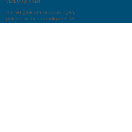
VERBOUWINGEN
Als het gaat om verbouwingen,
pakken we het grondig aan! We
zorgen ervoor dat jouw ruimte niet
alleen er goed uitziet, maar ook
perfect past bij jouw levensstijl. Ons
team van experts staat klaar om jouw
visie om te zetten in een geweldig
nieuw thuis.
AANBOUW/ UITBOUW